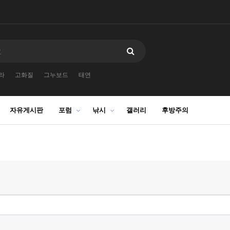
라
고화질
그누보드
태연
자유게시판
포럼
낚시
갤러리
후방주의