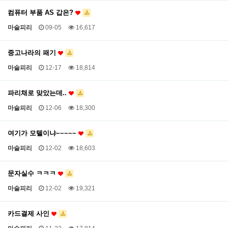
컴퓨터 부품 AS 갑은?
마술피리
09-05
16,617
중고나라의 패기
마술피리
12-17
18,814
파리채로 맞았는데..
마술피리
12-06
18,300
여기가 모텔이냐~~~~~
마술피리
12-02
18,603
문자실수 ㅋㅋㅋ
마술피리
12-02
19,321
카드결제 사인