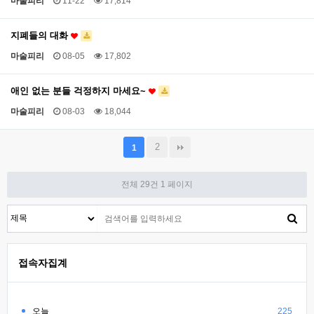
마술피리
11-22
17,814
지폐들의 대화
마술피리
08-05
17,802
애인 없는 분들 걱정하지 마세요~
마술피리
08-03
18,044
2
1
전체 29건
1 페이지
접속자집계
오늘
225