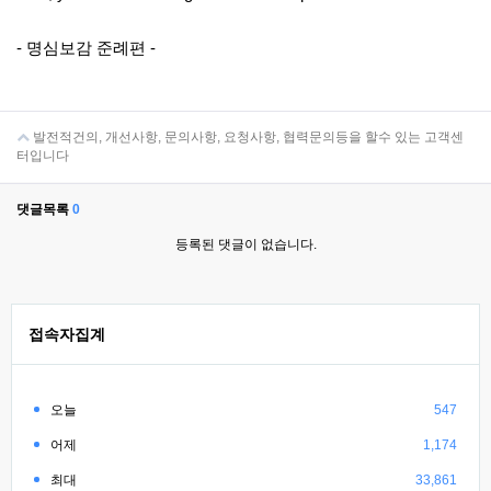
- 명심보감 준례편 -
발전적건의, 개선사항, 문의사항, 요청사항, 협력문의등을 할수 있는 고객센
터입니다
댓글목록
0
등록된 댓글이 없습니다.
접속자집계
오늘
547
어제
1,174
최대
33,861